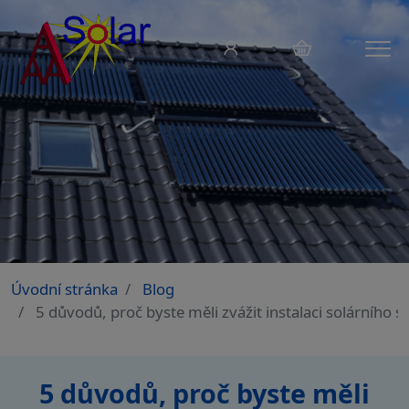
Menu
Úvodní stránka
Blog
5 důvodů, proč byste měli zvážit instalaci solárního 
5 důvodů, proč byste měli