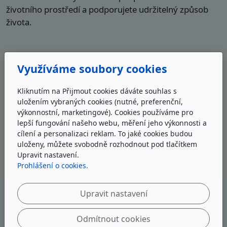
životního prostředí a podporujete udržitelný způsob
života.
3. Zvýšení hodnoty nemovitosti
Využíváme soubory cookies
Moderní solární ohřev vody může zvýšit hodnotu vaší
Kliknutím na Přijmout cookies dáváte souhlas s
nemovitosti. Stává se, že domy s instalovanými
uložením vybraných cookies (nutné, preferenční,
solárními systémy jsou na trhu vyhledávanější a jejich
výkonnostní, marketingové). Cookies používáme pro
lepší fungování našeho webu, měření jeho výkonnosti a
hodnota roste. Tento systém je vnímán jako moderní a
cílení a personalizaci reklam. To jaké cookies budou
energeticky efektivní vylepšení domu, které je
uloženy, můžete svobodně rozhodnout pod tlačítkem
přitažlivé pro potenciální kupce.
Upravit nastavení.
Prohlášení o cookies.
Upravit nastavení
4. Nízké náklady na údržbu
Solární systémy ohřevu vody jsou známy svou dlouhou
Odmítnout cookies