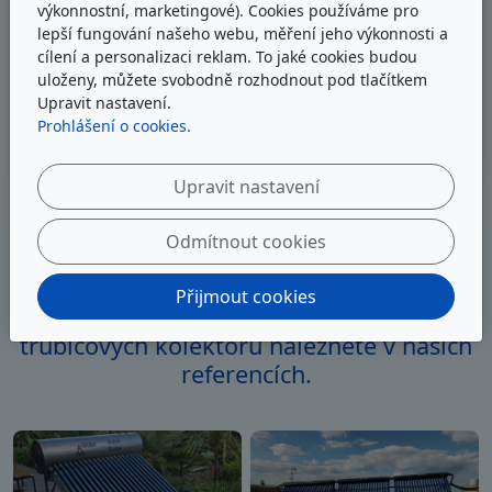
výkonnostní, marketingové). Cookies používáme pro
Zvýšení hodnoty vašeho domu
lepší fungování našeho webu, měření jeho výkonnosti a
cílení a personalizaci reklam. To jaké cookies budou
Instalace solárního systému zvýší hodnotu
uloženy, můžete svobodně rozhodnout pod tlačítkem
vašeho domu. Zvýší se jeho atraktivita pro
Upravit nastavení.
Prohlášení o cookies.
budoucí kupce.
Upravit nastavení
Odmítnout cookies
Malá ukázka našich realizací.
Přijmout cookies
Příklady různých řešení montáží
trubicových kolektorů naleznete v našich
referencích.