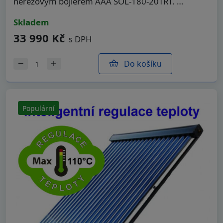
​nerezovým bojlerem AAA SOL-180-20TRT. …
skladem
33 990 Kč
s DPH
Do košíku
Populární