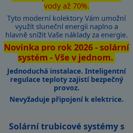
vody
až 70%
.
Tyto moderní kolektory Vám umožní
využít sluneční energii naplno a
hlavně snížit Vaše náklady za energie.
Novinka pro rok 2026 - solární
systém - Vše v jednom.
Jednoduchá instalace. Inteligentní
regulace teploty zajistí bezpečný
provoz.
Nevyžaduje připojení k elektrice.
Solární trubicové systémy s