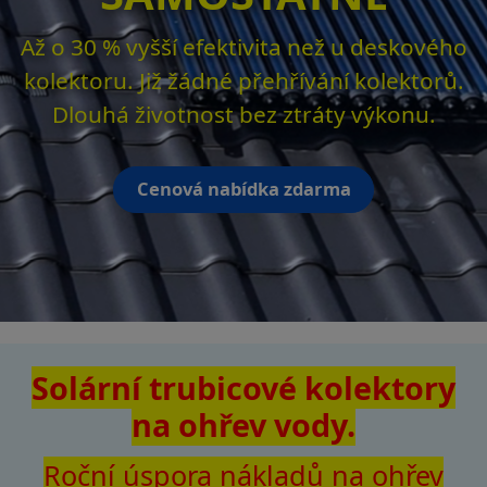
Až o 30 % vyšší efektivita než u deskového
kolektoru. Již žádné přehřívání kolektorů.
Dlouhá životnost bez ztráty výkonu.
Cenová nabídka zdarma
Solární trubicové kolektory
na ohřev vody.
Roční úspora nákladů na ohřev