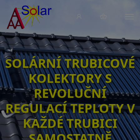
Menu
SOLÁRNÍ TRUBICOVÉ
KOLEKTORY S
REVOLUČNÍ
REGULACÍ TEPLOTY V
KAŽDÉ TRUBICI
SAMOSTATNĚ