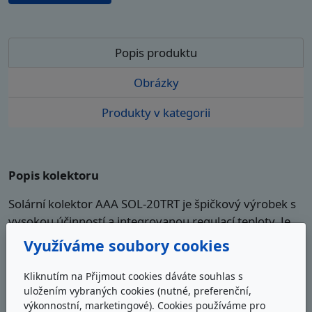
Popis produktu
Obrázky
Produkty v kategorii
Popis kolektoru
Solární kolektor AAA SOL-2
0TRT
je špičkový výrobek s
vysokou účinností a integrovanou regulací teploty. Je
vhodný pro celoroční provoz a je určen k ohřevu teplé
Využíváme soubory cookies
užitkové vody, ohřevu bazénů i k přitápění. Lze jej
namontovat v úhlu od 5° do 90°.
Poskytuje vynikající
Kliknutím na Přijmout cookies dáváte souhlas s
výkon i v zamračených dnech a to proto, že trubice je
uložením vybraných cookies (nutné, preferenční,
výkonnostní, marketingové). Cookies používáme pro
schopna absorbovat energii z infračervených paprsků,