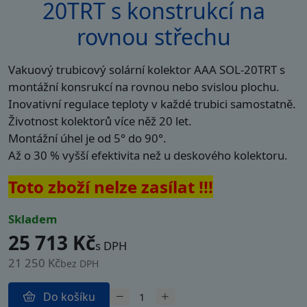
20TRT s konstrukcí na
rovnou střechu
Vakuový trubicový solární kolektor AAA SOL-20TRT s
montážní konsrukcí na rovnou nebo svislou plochu.
Inovativní regulace teploty v každé trubici samostatně.
Životnost kolektorů více něž 20 let.
Montážní úhel je od 5° do 90°.
Až o 30 % vyšší efektivita než u deskového kolektoru.
Toto zboží nelze zasílat !!!
skladem
25 713 Kč
s DPH
21 250 Kč
bez DPH
Do košíku