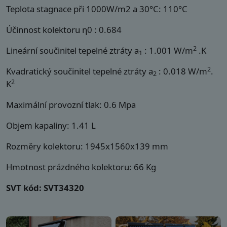
Teplota stagnace při 1000W/m2 a 30°C: 110°C
Účinnost kolektoru η0 : 0.684
2
Lineární součinitel tepelné ztráty a
: 1.001 W/m
.K
1
2
Kvadratický součinitel tepelné ztráty a
: 0.018 W/m
.
2
2
K
Maximální provozní tlak: 0.6 Mpa
Objem kapaliny: 1.41 L
Rozměry kolektoru: 1945x1560x139 mm
Hmotnost prázdného kolektoru: 66 Kg
SVT kód: SVT34320