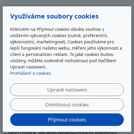
Využíváme soubory cookies
Izolované flexi potrubí s izolací PES
Kliknutím na Přijmout cookies dáváte souhlas s
Dvojité nerezové flexibilní potrubí pro solární systémy
uložením vybraných cookies (nutné, preferenční,
s izolací PES (polyester) a kabelem pro snímač teploty
výkonnostní, marketingové). Cookies používáme pro
kolektorů. Jednoduché propojení solárních kolektorů a
lepší fungování našeho webu, měření jeho výkonnosti a
dalších prvků solární soustavy. Snadná a rychlá
cílení a personalizaci reklam. To jaké cookies budou
montáž, díky možnému tvarování. Není potřeba žádné
uloženy, můžete svobodně rozhodnout pod tlačítkem
Upravit nastavení.
speciální nářadí. Vše potřebné pro ukončení vlnovcové
Prohlášení o cookies.
trubky najdete v oddělení příslušenství k potrubí.
– Trubka z nerezové oceli 316L
Upravit nastavení
– Certifikováno pro vysokoteplotní potrubí pro
přepravu kapalin
Odmítnout cookies
– Součástí potrubí je vodič pro teplotní čidlo 2×0,5mm
– Maximální pracovní teplota je 200˚C ( EPDM Izolace
Přijmout cookies
160°C)
– Tenčí izolace, ale lepší tepelně-izolační vlastnosti