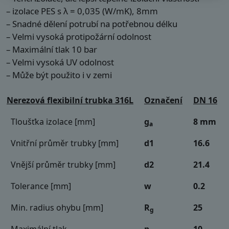
– izolace PES s λ = 0,035 (W/mK), 8mm
– Snadné dělení potrubí na potřebnou délku
– Velmi vysoká protipožární odolnost
– Maximální tlak 10 bar
– Velmi vysoká UV odolnost
– Může být použito i v zemi
Nerezová flexibilní trubka 316L
Označení
DN 16
Tloušťka izolace [mm]
g
8 mm
a
Vnitřní průměr trubky [mm]
d1
16.6
Vnější průměr trubky [mm]
d2
21.4
Tolerance [mm]
w
0.2
Min. radius ohybu [mm]
R
25
g