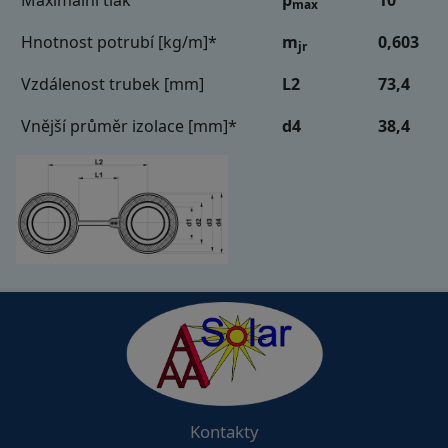
Maximální tlak
p
10
max
Hnotnost potrubí [kg/m]*
m
0,603
jr
Vzdálenost trubek [mm]
L2
73,4
Vnější průměr izolace [mm]*
d4
38,4
Kontakty